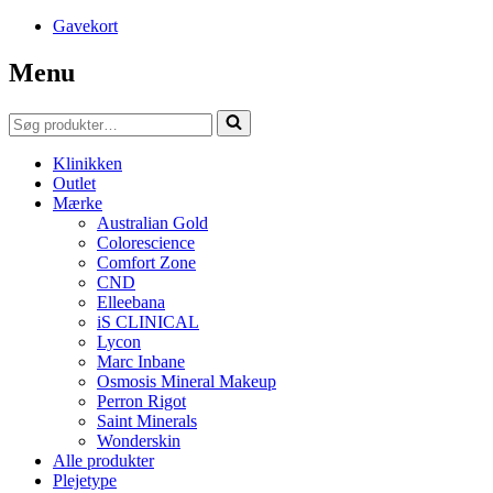
Gavekort
Menu
Søg
efter...
Klinikken
Outlet
Mærke
Australian Gold
Colorescience
Comfort Zone
CND
Elleebana
iS CLINICAL
Lycon
Marc Inbane
Osmosis Mineral Makeup
Perron Rigot
Saint Minerals
Wonderskin
Alle produkter
Plejetype