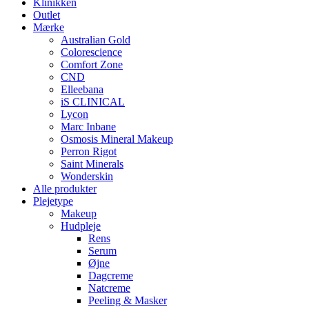
Klinikken
Outlet
Mærke
Australian Gold
Colorescience
Comfort Zone
CND
Elleebana
iS CLINICAL
Lycon
Marc Inbane
Osmosis Mineral Makeup
Perron Rigot
Saint Minerals
Wonderskin
Alle produkter
Plejetype
Makeup
Hudpleje
Rens
Serum
Øjne
Dagcreme
Natcreme
Peeling & Masker