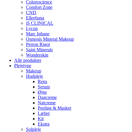
Colorescience
Comfort Zone
CND
Elleebana
iS CLINICAL
Lycon
Marc Inbane
Osmosis Mineral Makeup
Perron Rigot
Saint Minerals
Wonderskin
Alle produkter
Plejetype
Makeup
Hudpleje
Rens
Serum
Øjne
Dagcreme
Natcreme
Peeling & Masker
Læber
Kit
Ekstra
Solpleje