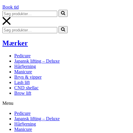
Book tid
Søg
efter...
Søg
efter...
Mærker
Pedicure
Japansk lifting – Deluxe
Hårfjerning
Manicure
Bryn & vipper
Lash lift
CND shellac
Brow lift
Menu
Pedicure
Japansk lifting – Deluxe
Hårfjerning
Manicure