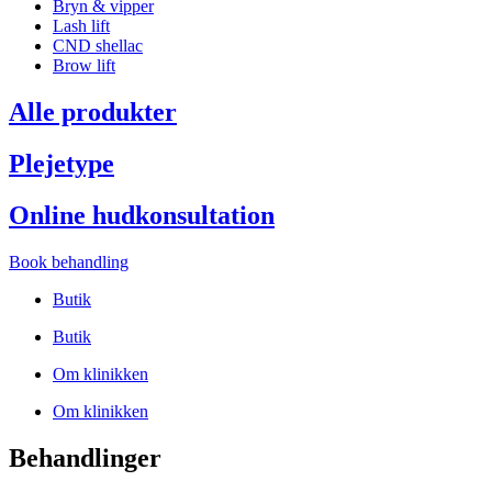
Bryn & vipper
Lash lift
CND shellac
Brow lift
Alle produkter
Plejetype
Online hudkonsultation
Book behandling
Butik
Butik
Om klinikken
Om klinikken
Behandlinger