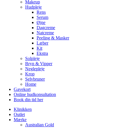
Makeup
Hudpleje
Rens
Serum
Øjne
Dagcreme
Natcreme
Peeling & Masker
Læber
Kit
Ekstra
Solpleje
Bryn & Vipper
Neglepleje
Krop
Selvbruner
Home
Gavekort
Online hudkonsultation
Book din tid her
Klinikken
Outlet
Mærke
Australian Gold