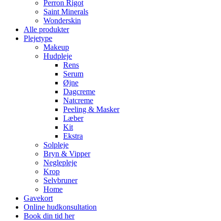
Perron Rigot
Saint Minerals
Wonderskin
Alle produkter
Plejetype
Makeup
Hudpleje
Rens
Serum
Øjne
Dagcreme
Natcreme
Peeling & Masker
Læber
Kit
Ekstra
Solpleje
Bryn & Vipper
Neglepleje
Krop
Selvbruner
Home
Gavekort
Online hudkonsultation
Book din tid her