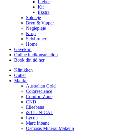
Læber
Kit
Ekstra
Solpleje
Bryn & Vipper
Neglepleje
Krop
Selvbruner
Home
Gavekort
Online hudkonsultation
Book din tid her
Klinikken
Outlet
Mærke
Australian Gold
Colorescience
Comfort Zone
CND
Elleebana
iS CLINICAL
Lycon
Marc Inbane
Osmosis Mineral Makeup