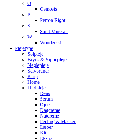
O
Osmosis
P
Perron Rigot
S
Saint Minerals
W
Wonderskin
Plejetype
Solpleje
Bryn- & Vippepleje
Neglepleje
Selvbruner
Krop
Home
Hudpleje
Rens
Serum
Øjne
Dagcreme
Natcreme
Peeling & Masker
Læber
Kit
Ekstra