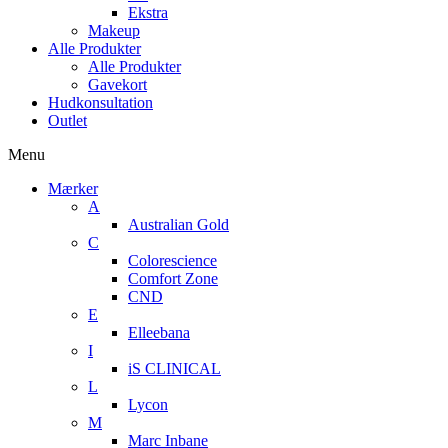
Ekstra
Makeup
Alle Produkter
Alle Produkter
Gavekort
Hudkonsultation
Outlet
Menu
Mærker
A
Australian Gold
C
Colorescience
Comfort Zone
CND
E
Elleebana
I
iS CLINICAL
L
Lycon
M
Marc Inbane