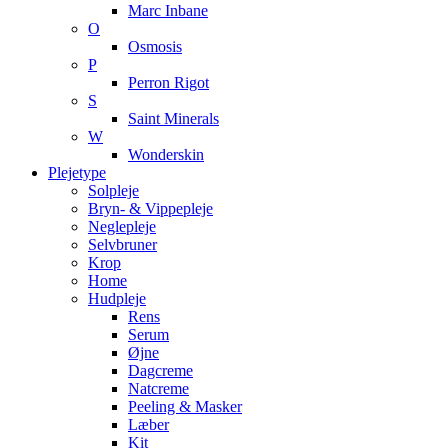
Marc Inbane
O
Osmosis
P
Perron Rigot
S
Saint Minerals
W
Wonderskin
Plejetype
Solpleje
Bryn- & Vippepleje
Neglepleje
Selvbruner
Krop
Home
Hudpleje
Rens
Serum
Øjne
Dagcreme
Natcreme
Peeling & Masker
Læber
Kit