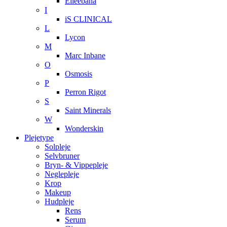
Elleebana
I
iS CLINICAL
L
Lycon
M
Marc Inbane
O
Osmosis
P
Perron Rigot
S
Saint Minerals
W
Wonderskin
Plejetype
Solpleje
Selvbruner
Bryn- & Vippepleje
Neglepleje
Krop
Makeup
Hudpleje
Rens
Serum