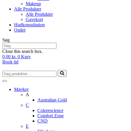
Makeup
Alle Produkter
Alle Produkter
Gavekort
Hudkonsultation
Outlet
Søg
Close this search box.
0,00
kr.
0
Kurv
Book tid
Søg
efter...
Mærker
A
Australian Gold
C
Colorescience
Comfort Zone
CND
E