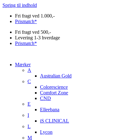
Spring til indhold
Fri fragt ved 1.000,-
Prismatch*
Fri fragt ved 500,-
Levering 1-3 hverdage
Prismatch*
Mærker
A
Australian Gold
C
Colorescience
Comfort Zone
CND
E
Elleebana
I
iS CLINICAL
L
Lycon
M