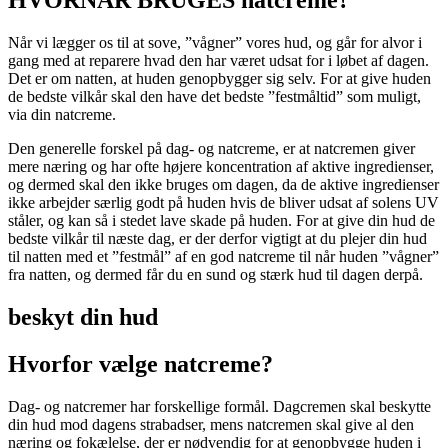
HVORNÅR BRUGES natcreme?
Når vi lægger os til at sove, ”vågner” vores hud, og går for alvor i
gang med at reparere hvad den har været udsat for i løbet af dagen.
Det er om natten, at huden genopbygger sig selv. For at give huden
de bedste vilkår skal den have det bedste ”festmåltid” som muligt,
via din natcreme.
Den generelle forskel på dag- og natcreme, er at natcremen giver
mere næring og har ofte højere koncentration af aktive ingredienser,
og dermed skal den ikke bruges om dagen, da de aktive ingredienser
ikke arbejder særlig godt på huden hvis de bliver udsat af solens UV
ståler, og kan så i stedet lave skade på huden. For at give din hud de
bedste vilkår til næste dag, er der derfor vigtigt at du plejer din hud
til natten med et ”festmål” af en god natcreme til når huden ”vågner”
fra natten, og dermed får du en sund og stærk hud til dagen derpå.
beskyt din hud
Hvorfor vælge natcreme?
Dag- og natcremer har forskellige formål. Dagcremen skal beskytte
din hud mod dagens strabadser, mens natcremen skal give al den
næring og fokælelse, der er nødvendig for at genopbygge huden i