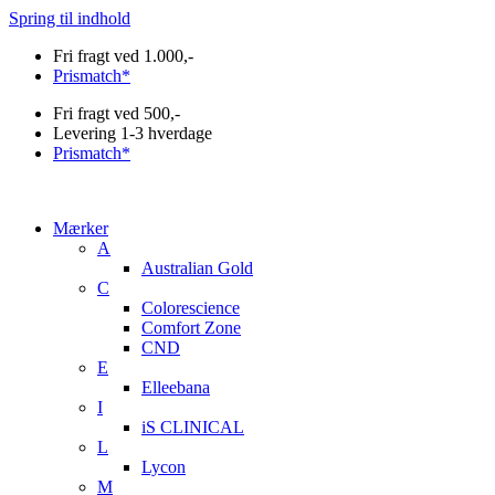
Spring til indhold
Fri fragt ved 1.000,-
Prismatch*
Fri fragt ved 500,-
Levering 1-3 hverdage
Prismatch*
Mærker
A
Australian Gold
C
Colorescience
Comfort Zone
CND
E
Elleebana
I
iS CLINICAL
L
Lycon
M