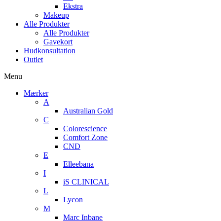
Ekstra
Makeup
Alle Produkter
Alle Produkter
Gavekort
Hudkonsultation
Outlet
Menu
Mærker
A
Australian Gold
C
Colorescience
Comfort Zone
CND
E
Elleebana
I
iS CLINICAL
L
Lycon
M
Marc Inbane