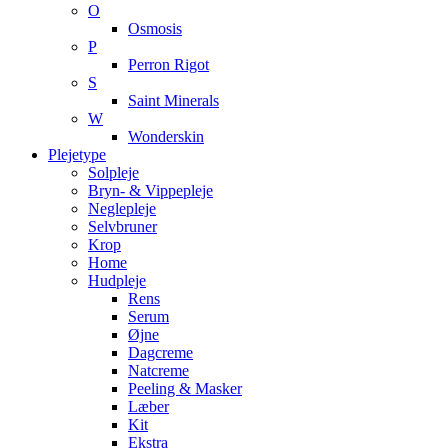
O
Osmosis
P
Perron Rigot
S
Saint Minerals
W
Wonderskin
Plejetype
Solpleje
Bryn- & Vippepleje
Neglepleje
Selvbruner
Krop
Home
Hudpleje
Rens
Serum
Øjne
Dagcreme
Natcreme
Peeling & Masker
Læber
Kit
Ekstra