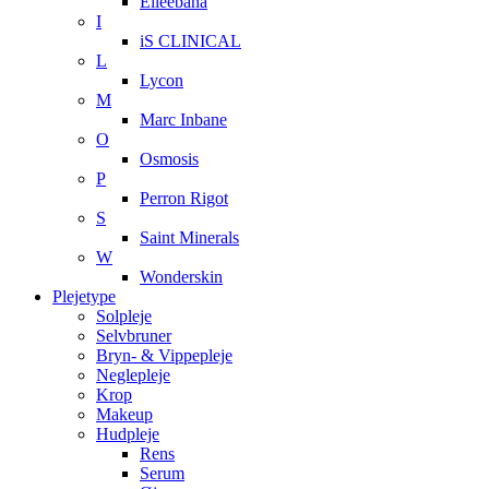
Elleebana
I
iS CLINICAL
L
Lycon
M
Marc Inbane
O
Osmosis
P
Perron Rigot
S
Saint Minerals
W
Wonderskin
Plejetype
Solpleje
Selvbruner
Bryn- & Vippepleje
Neglepleje
Krop
Makeup
Hudpleje
Rens
Serum