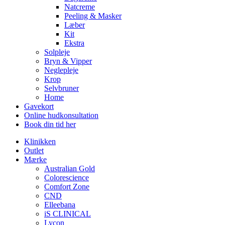
Natcreme
Peeling & Masker
Læber
Kit
Ekstra
Solpleje
Bryn & Vipper
Neglepleje
Krop
Selvbruner
Home
Gavekort
Online hudkonsultation
Book din tid her
Klinikken
Outlet
Mærke
Australian Gold
Colorescience
Comfort Zone
CND
Elleebana
iS CLINICAL
Lycon