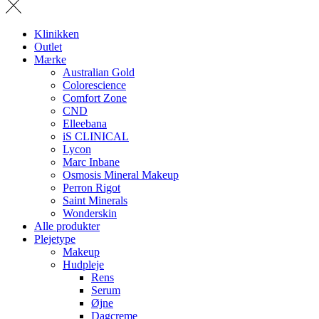
Klinikken
Outlet
Mærke
Australian Gold
Colorescience
Comfort Zone
CND
Elleebana
iS CLINICAL
Lycon
Marc Inbane
Osmosis Mineral Makeup
Perron Rigot
Saint Minerals
Wonderskin
Alle produkter
Plejetype
Makeup
Hudpleje
Rens
Serum
Øjne
Dagcreme