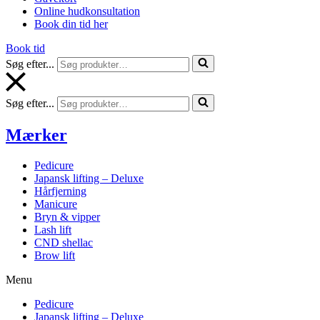
Online hudkonsultation
Book din tid her
Book tid
Søg efter...
Søg efter...
Mærker
Pedicure
Japansk lifting – Deluxe
Hårfjerning
Manicure
Bryn & vipper
Lash lift
CND shellac
Brow lift
Menu
Pedicure
Japansk lifting – Deluxe