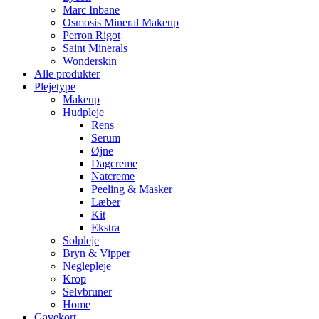
Marc Inbane
Osmosis Mineral Makeup
Perron Rigot
Saint Minerals
Wonderskin
Alle produkter
Plejetype
Makeup
Hudpleje
Rens
Serum
Øjne
Dagcreme
Natcreme
Peeling & Masker
Læber
Kit
Ekstra
Solpleje
Bryn & Vipper
Neglepleje
Krop
Selvbruner
Home
Gavekort