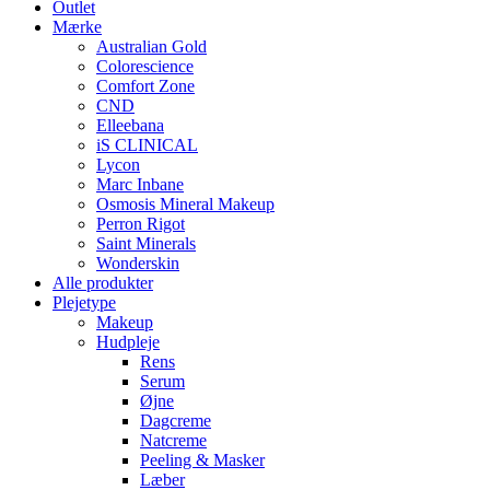
Outlet
Mærke
Australian Gold
Colorescience
Comfort Zone
CND
Elleebana
iS CLINICAL
Lycon
Marc Inbane
Osmosis Mineral Makeup
Perron Rigot
Saint Minerals
Wonderskin
Alle produkter
Plejetype
Makeup
Hudpleje
Rens
Serum
Øjne
Dagcreme
Natcreme
Peeling & Masker
Læber