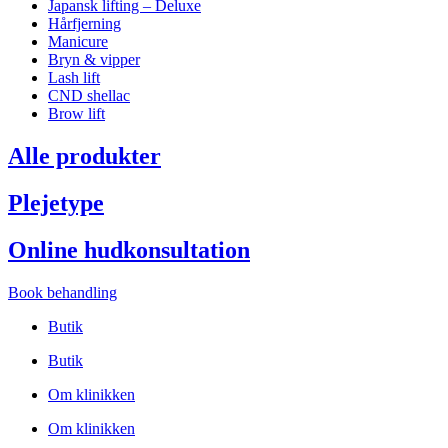
Japansk lifting – Deluxe
Hårfjerning
Manicure
Bryn & vipper
Lash lift
CND shellac
Brow lift
Alle produkter
Plejetype
Online hudkonsultation
Book behandling
Butik
Butik
Om klinikken
Om klinikken