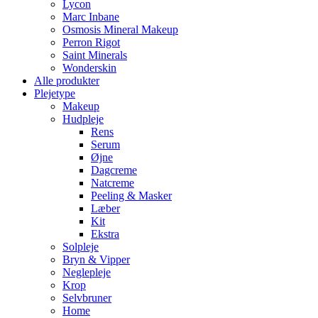
Lycon
Marc Inbane
Osmosis Mineral Makeup
Perron Rigot
Saint Minerals
Wonderskin
Alle produkter
Plejetype
Makeup
Hudpleje
Rens
Serum
Øjne
Dagcreme
Natcreme
Peeling & Masker
Læber
Kit
Ekstra
Solpleje
Bryn & Vipper
Neglepleje
Krop
Selvbruner
Home