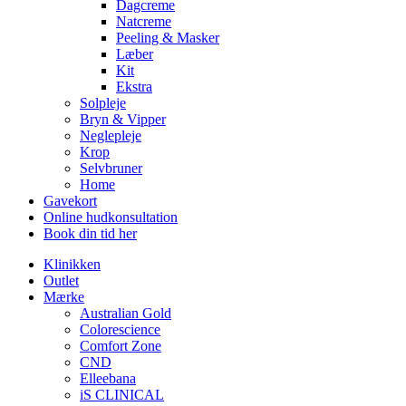
Dagcreme
Natcreme
Peeling & Masker
Læber
Kit
Ekstra
Solpleje
Bryn & Vipper
Neglepleje
Krop
Selvbruner
Home
Gavekort
Online hudkonsultation
Book din tid her
Klinikken
Outlet
Mærke
Australian Gold
Colorescience
Comfort Zone
CND
Elleebana
iS CLINICAL