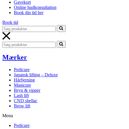
Gavekort
Online hudkonsultation
Book din tid her
Book tid
Søg
efter...
Søg
efter...
Mærker
Pedicure
Japansk lifting – Deluxe
Hårfjerning
Manicure
Bryn & vipper
Lash lift
CND shellac
Brow lift
Menu
Pedicure