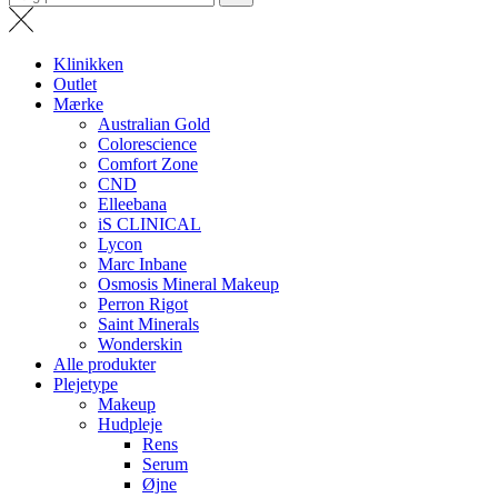
efter...
Klinikken
Outlet
Mærke
Australian Gold
Colorescience
Comfort Zone
CND
Elleebana
iS CLINICAL
Lycon
Marc Inbane
Osmosis Mineral Makeup
Perron Rigot
Saint Minerals
Wonderskin
Alle produkter
Plejetype
Makeup
Hudpleje
Rens
Serum
Øjne