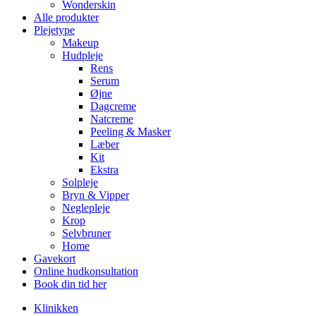
Wonderskin
Alle produkter
Plejetype
Makeup
Hudpleje
Rens
Serum
Øjne
Dagcreme
Natcreme
Peeling & Masker
Læber
Kit
Ekstra
Solpleje
Bryn & Vipper
Neglepleje
Krop
Selvbruner
Home
Gavekort
Online hudkonsultation
Book din tid her
Klinikken