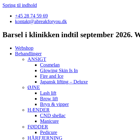
Spring til indhold
+45 28 74 59 69
kontakt@abreakforyou.dk
Barsel i klinikken indtil september 2026.
Webshop
Behandlinger
ANSIGT
Cosmelan
Glowing Skin Is In
Fire and Ice
Japansk lifting – Deluxe
ØJNE
Lash lift
Brow lift
Bryn & vipper
HÆNDER
CND shellac
Manicure
FØDDER
Pedicure
HÅRFJERNING