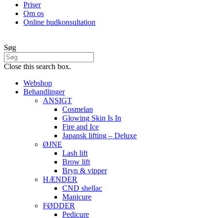
Priser
Om os
Online hudkonsultation
Søg
Close this search box.
Webshop
Behandlinger
ANSIGT
Cosmelan
Glowing Skin Is In
Fire and Ice
Japansk lifting – Deluxe
ØJNE
Lash lift
Brow lift
Bryn & vipper
HÆNDER
CND shellac
Manicure
FØDDER
Pedicure