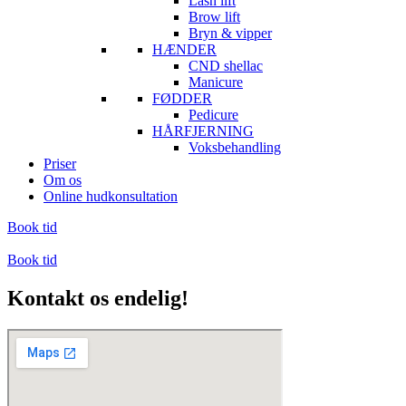
Lash lift
Brow lift
Bryn & vipper
HÆNDER
CND shellac
Manicure
FØDDER
Pedicure
HÅRFJERNING
Voksbehandling
Priser
Om os
Online hudkonsultation
Book tid
Book tid
Kontakt os endelig!