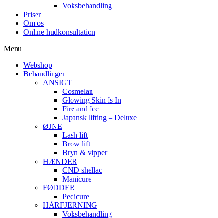
Voksbehandling
Priser
Om os
Online hudkonsultation
Menu
Webshop
Behandlinger
ANSIGT
Cosmelan
Glowing Skin Is In
Fire and Ice
Japansk lifting – Deluxe
ØJNE
Lash lift
Brow lift
Bryn & vipper
HÆNDER
CND shellac
Manicure
FØDDER
Pedicure
HÅRFJERNING
Voksbehandling