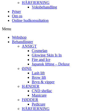
HÅRFJERNING
Voksbehandling
Priser
Om os
Online hudkonsultation
Menu
Webshop
Behandlinger
ANSIGT
Cosmelan
Glowing Skin Is In
Fire and Ice
Japansk lifting – Deluxe
ØJNE
Lash lift
Brow lift
Bryn & vipper
HÆNDER
CND shellac
Manicure
FØDDER
Pedicure
HÅRFJERNING