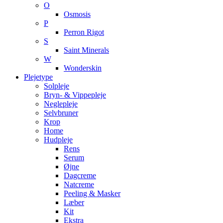
O
Osmosis
P
Perron Rigot
S
Saint Minerals
W
Wonderskin
Plejetype
Solpleje
Bryn- & Vippepleje
Neglepleje
Selvbruner
Krop
Home
Hudpleje
Rens
Serum
Øjne
Dagcreme
Natcreme
Peeling & Masker
Læber
Kit
Ekstra