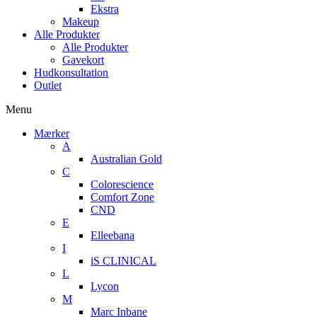
Ekstra
Makeup
Alle Produkter
Alle Produkter
Gavekort
Hudkonsultation
Outlet
Menu
Mærker
A
Australian Gold
C
Colorescience
Comfort Zone
CND
E
Elleebana
I
iS CLINICAL
L
Lycon
M
Marc Inbane