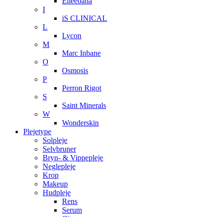
Elleebana
I
iS CLINICAL
L
Lycon
M
Marc Inbane
O
Osmosis
P
Perron Rigot
S
Saint Minerals
W
Wonderskin
Plejetype
Solpleje
Selvbruner
Bryn- & Vippepleje
Neglepleje
Krop
Makeup
Hudpleje
Rens
Serum