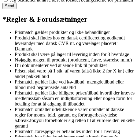
Send
*Regler & Forudsætninger
Prismatch gælder produkter og ikke behandlinger
Produkt skal findes hos en dansk certificeret og godkendt
leverandør med dansk CVR nr. og varelager placeret i
Danmark
Produkt skal være på lager til levering inden for 3 hverdage
Nøjagtig magen til produkt (producent, farve, størrelse m.m.)
Du dokumenterer ved at sende link til produktet
Prisen skal være på 1 stk. af varen (altså ikke 2 for X kr.) eller
andet pakketilbud
Prismatch gælder ikke ved kø-tilbud, mængdetilbud eller
tilbud med begrænsede antal/tid
Prismatch gælder ikke billigere priser/tilbud hvortil der kræves
medlemsskab såsom en indkøbsforening eller nogen form for
betaling for at få adgang til tilbuddet
Prismatch omfatter udelukkende varer omfattet af danske
regler for moms, told, garanti og forbrugerbeskyttelse
a.break.for.you forbeholder sig retten til at vurdere den enkelte
garanti
Prismatch-forespørgsler behandles inden for 1 hverdag
Prismatch kan ikke kombineres med a.break.for.you’s