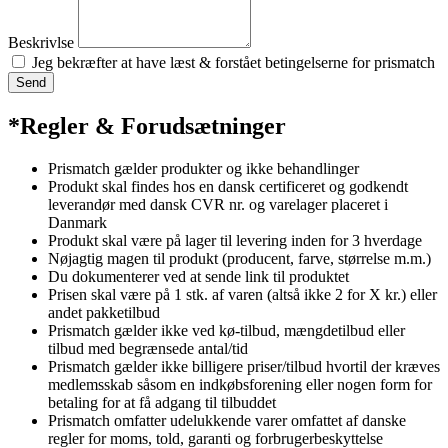
Beskrivlse
Jeg bekræfter at have læst & forstået betingelserne for prismatch
Send
*Regler & Forudsætninger
Prismatch gælder produkter og ikke behandlinger
Produkt skal findes hos en dansk certificeret og godkendt
leverandør med dansk CVR nr. og varelager placeret i
Danmark
Produkt skal være på lager til levering inden for 3 hverdage
Nøjagtig magen til produkt (producent, farve, størrelse m.m.)
Du dokumenterer ved at sende link til produktet
Prisen skal være på 1 stk. af varen (altså ikke 2 for X kr.) eller
andet pakketilbud
Prismatch gælder ikke ved kø-tilbud, mængdetilbud eller
tilbud med begrænsede antal/tid
Prismatch gælder ikke billigere priser/tilbud hvortil der kræves
medlemsskab såsom en indkøbsforening eller nogen form for
betaling for at få adgang til tilbuddet
Prismatch omfatter udelukkende varer omfattet af danske
regler for moms, told, garanti og forbrugerbeskyttelse