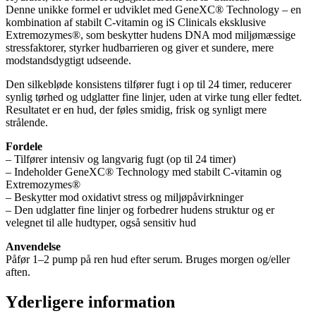
Denne unikke formel er udviklet med GeneXC® Technology – en
kombination af stabilt C-vitamin og iS Clinicals eksklusive
Extremozymes®, som beskytter hudens DNA mod miljømæssige
stressfaktorer, styrker hudbarrieren og giver et sundere, mere
modstandsdygtigt udseende.
Den silkebløde konsistens tilfører fugt i op til 24 timer, reducerer
synlig tørhed og udglatter fine linjer, uden at virke tung eller fedtet.
Resultatet er en hud, der føles smidig, frisk og synligt mere
strålende.
Fordele
– Tilfører intensiv og langvarig fugt (op til 24 timer)
– Indeholder GeneXC® Technology med stabilt C-vitamin og
Extremozymes®
– Beskytter mod oxidativt stress og miljøpåvirkninger
– Den udglatter fine linjer og forbedrer hudens struktur og er
velegnet til alle hudtyper, også sensitiv hud
Anvendelse
Påfør 1–2 pump på ren hud efter serum. Bruges morgen og/eller
aften.
Yderligere information