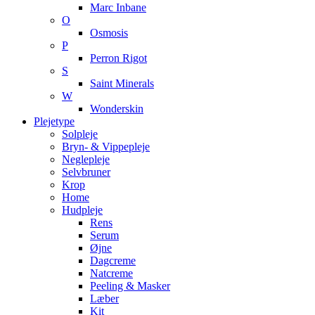
Marc Inbane
O
Osmosis
P
Perron Rigot
S
Saint Minerals
W
Wonderskin
Plejetype
Solpleje
Bryn- & Vippepleje
Neglepleje
Selvbruner
Krop
Home
Hudpleje
Rens
Serum
Øjne
Dagcreme
Natcreme
Peeling & Masker
Læber
Kit