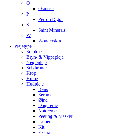
O
Osmosis
P
Perron Rigot
S
Saint Minerals
W
Wonderskin
Plejetype
Solpleje
Bryn- & Vippepleje
Neglepleje
Selvbruner
Krop
Home
Hudpleje
Rens
Serum
Øjne
Dagcreme
Natcreme
Peeling & Masker
Læber
Kit
Ekstra