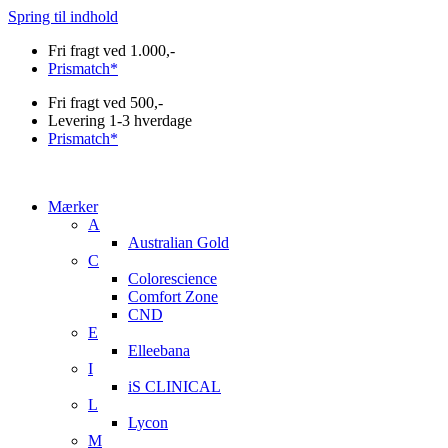
Spring til indhold
Fri fragt ved 1.000,-
Prismatch*
Fri fragt ved 500,-
Levering 1-3 hverdage
Prismatch*
Mærker
A
Australian Gold
C
Colorescience
Comfort Zone
CND
E
Elleebana
I
iS CLINICAL
L
Lycon
M