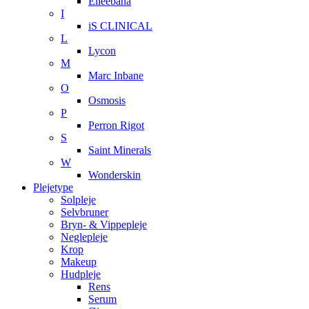
Elleebana
I
iS CLINICAL
L
Lycon
M
Marc Inbane
O
Osmosis
P
Perron Rigot
S
Saint Minerals
W
Wonderskin
Plejetype
Solpleje
Selvbruner
Bryn- & Vippepleje
Neglepleje
Krop
Makeup
Hudpleje
Rens
Serum