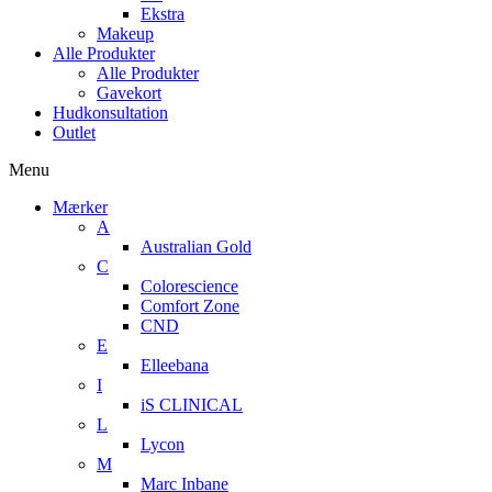
Ekstra
Makeup
Alle Produkter
Alle Produkter
Gavekort
Hudkonsultation
Outlet
Menu
Mærker
A
Australian Gold
C
Colorescience
Comfort Zone
CND
E
Elleebana
I
iS CLINICAL
L
Lycon
M
Marc Inbane