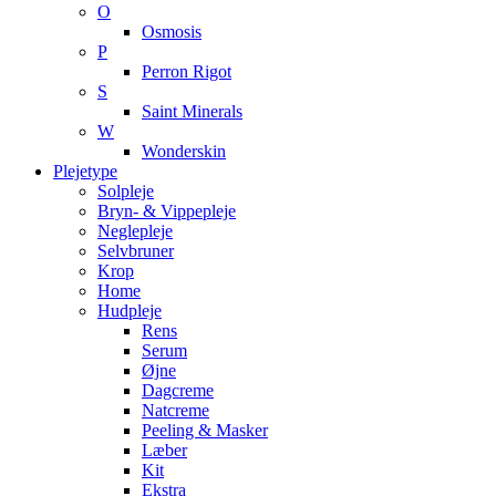
O
Osmosis
P
Perron Rigot
S
Saint Minerals
W
Wonderskin
Plejetype
Solpleje
Bryn- & Vippepleje
Neglepleje
Selvbruner
Krop
Home
Hudpleje
Rens
Serum
Øjne
Dagcreme
Natcreme
Peeling & Masker
Læber
Kit
Ekstra