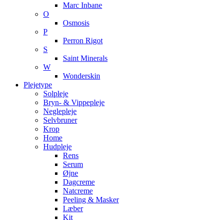
Marc Inbane
O
Osmosis
P
Perron Rigot
S
Saint Minerals
W
Wonderskin
Plejetype
Solpleje
Bryn- & Vippepleje
Neglepleje
Selvbruner
Krop
Home
Hudpleje
Rens
Serum
Øjne
Dagcreme
Natcreme
Peeling & Masker
Læber
Kit