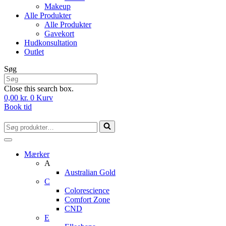
Makeup
Alle Produkter
Alle Produkter
Gavekort
Hudkonsultation
Outlet
Søg
Close this search box.
0,00
kr.
0
Kurv
Book tid
Søg
efter...
Mærker
A
Australian Gold
C
Colorescience
Comfort Zone
CND
E