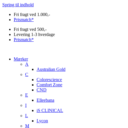
Spring til indhold
Fri fragt ved 1.000,-
Prismatch*
Fri fragt ved 500,-
Levering 1-3 hverdage
Prismatch*
Mærker
A
Australian Gold
C
Colorescience
Comfort Zone
CND
E
Elleebana
I
iS CLINICAL
L
Lycon
M