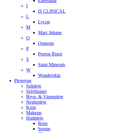
Elleebana
I
iS CLINICAL
L
Lycon
M
Marc Inbane
O
Osmosis
P
Perron Rigot
S
Saint Minerals
W
Wonderskin
Plejetype
Solpleje
Selvbruner
Bryn- & Vippepleje
Neglepleje
Krop
Makeup
Hudpleje
Rens
Serum