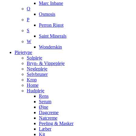
Marc Inbane
O
Osmosis
P
Perron Rigot
S
Saint Minerals
W
Wonderskin
Plejetype
Solpleje
Bryn- & Vippepleje
Neglepleje
Selvbruner
Krop
Home
Hudpleje
Rens
Serum
Øjne
Dagcreme
Natcreme
Peeling & Masker
Læber
Kit