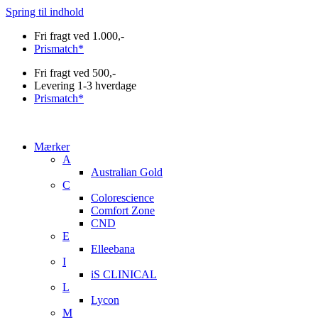
Spring til indhold
Fri fragt ved 1.000,-
Prismatch*
Fri fragt ved 500,-
Levering 1-3 hverdage
Prismatch*
Mærker
A
Australian Gold
C
Colorescience
Comfort Zone
CND
E
Elleebana
I
iS CLINICAL
L
Lycon
M