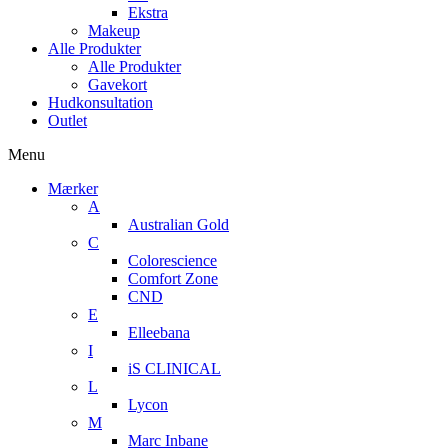
Ekstra
Makeup
Alle Produkter
Alle Produkter
Gavekort
Hudkonsultation
Outlet
Menu
Mærker
A
Australian Gold
C
Colorescience
Comfort Zone
CND
E
Elleebana
I
iS CLINICAL
L
Lycon
M
Marc Inbane