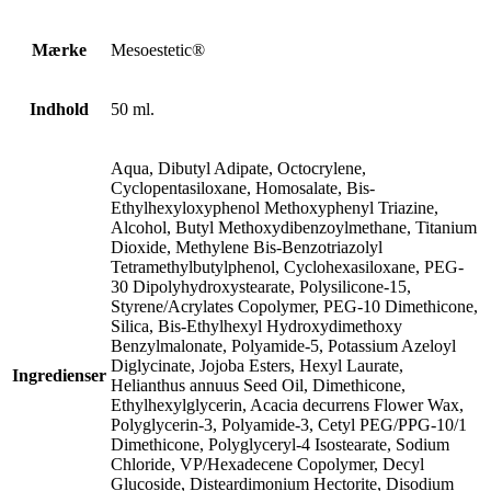
Mærke
Mesoestetic®
Indhold
50 ml.
Aqua, Dibutyl Adipate, Octocrylene,
Cyclopentasiloxane, Homosalate, Bis-
Ethylhexyloxyphenol Methoxyphenyl Triazine,
Alcohol, Butyl Methoxydibenzoylmethane, Titanium
Dioxide, Methylene Bis-Benzotriazolyl
Tetramethylbutylphenol, Cyclohexasiloxane, PEG-
30 Dipolyhydroxystearate, Polysilicone-15,
Styrene/Acrylates Copolymer, PEG-10 Dimethicone,
Silica, Bis-Ethylhexyl Hydroxydimethoxy
Benzylmalonate, Polyamide-5, Potassium Azeloyl
Diglycinate, Jojoba Esters, Hexyl Laurate,
Ingredienser
Helianthus annuus Seed Oil, Dimethicone,
Ethylhexylglycerin, Acacia decurrens Flower Wax,
Polyglycerin-3, Polyamide-3, Cetyl PEG/PPG-10/1
Dimethicone, Polyglyceryl-4 Isostearate, Sodium
Chloride, VP/Hexadecene Copolymer, Decyl
Glucoside, Disteardimonium Hectorite, Disodium