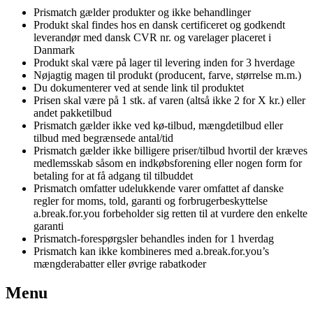
Prismatch gælder produkter og ikke behandlinger
Produkt skal findes hos en dansk certificeret og godkendt
leverandør med dansk CVR nr. og varelager placeret i
Danmark
Produkt skal være på lager til levering inden for 3 hverdage
Nøjagtig magen til produkt (producent, farve, størrelse m.m.)
Du dokumenterer ved at sende link til produktet
Prisen skal være på 1 stk. af varen (altså ikke 2 for X kr.) eller
andet pakketilbud
Prismatch gælder ikke ved kø-tilbud, mængdetilbud eller
tilbud med begrænsede antal/tid
Prismatch gælder ikke billigere priser/tilbud hvortil der kræves
medlemsskab såsom en indkøbsforening eller nogen form for
betaling for at få adgang til tilbuddet
Prismatch omfatter udelukkende varer omfattet af danske
regler for moms, told, garanti og forbrugerbeskyttelse
a.break.for.you forbeholder sig retten til at vurdere den enkelte
garanti
Prismatch-forespørgsler behandles inden for 1 hverdag
Prismatch kan ikke kombineres med a.break.for.you’s
mængderabatter eller øvrige rabatkoder
Menu