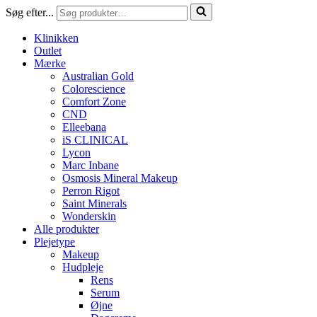
Søg efter...
Klinikken
Outlet
Mærke
Australian Gold
Colorescience
Comfort Zone
CND
Elleebana
iS CLINICAL
Lycon
Marc Inbane
Osmosis Mineral Makeup
Perron Rigot
Saint Minerals
Wonderskin
Alle produkter
Plejetype
Makeup
Hudpleje
Rens
Serum
Øjne