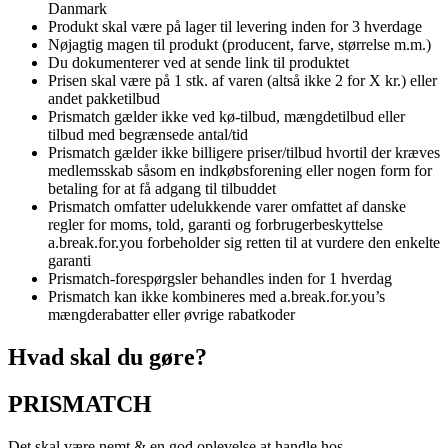
Danmark
Produkt skal være på lager til levering inden for 3 hverdage
Nøjagtig magen til produkt (producent, farve, størrelse m.m.)
Du dokumenterer ved at sende link til produktet
Prisen skal være på 1 stk. af varen (altså ikke 2 for X kr.) eller
andet pakketilbud
Prismatch gælder ikke ved kø-tilbud, mængdetilbud eller
tilbud med begrænsede antal/tid
Prismatch gælder ikke billigere priser/tilbud hvortil der kræves
medlemsskab såsom en indkøbsforening eller nogen form for
betaling for at få adgang til tilbuddet
Prismatch omfatter udelukkende varer omfattet af danske
regler for moms, told, garanti og forbrugerbeskyttelse
a.break.for.you forbeholder sig retten til at vurdere den enkelte
garanti
Prismatch-forespørgsler behandles inden for 1 hverdag
Prismatch kan ikke kombineres med a.break.for.you’s
mængderabatter eller øvrige rabatkoder
Hvad skal du gøre?
PRISMATCH
Det skal være nemt & en god oplevelse at handle hos