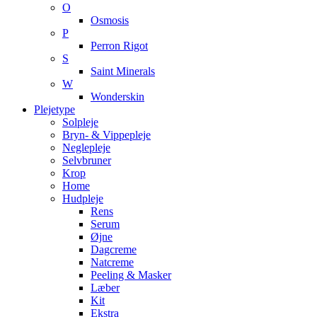
O
Osmosis
P
Perron Rigot
S
Saint Minerals
W
Wonderskin
Plejetype
Solpleje
Bryn- & Vippepleje
Neglepleje
Selvbruner
Krop
Home
Hudpleje
Rens
Serum
Øjne
Dagcreme
Natcreme
Peeling & Masker
Læber
Kit
Ekstra