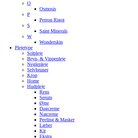
O
Osmosis
P
Perron Rigot
S
Saint Minerals
W
Wonderskin
Plejetype
Solpleje
Bryn- & Vippepleje
Neglepleje
Selvbruner
Krop
Home
Hudpleje
Rens
Serum
Øjne
Dagcreme
Natcreme
Peeling & Masker
Læber
Kit
Ekstra