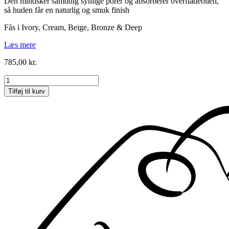
Den mindsker samtidig synlige porer og absorberer overfladeolien,
så huden får en naturlig og smuk finish
Fås i Ivory, Cream, Beige, Bronze & Deep
Læs mere
785,00
kr.
PerfecTint
Powder
Tilføj til kurv
SPF
40
Ivory
(2x3,5g)
antal