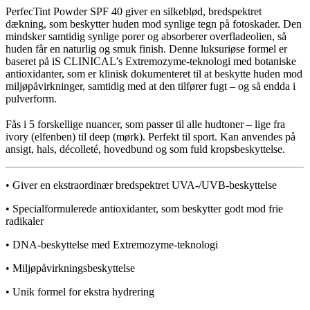
PerfecTint Powder SPF 40 giver en silkeblød, bredspektret
dækning, som beskytter huden mod synlige tegn på fotoskader. Den
mindsker samtidig synlige porer og absorberer overfladeolien, så
huden får en naturlig og smuk finish. Denne luksuriøse formel er
baseret på iS CLINICAL’s Extremozyme-teknologi med botaniske
antioxidanter, som er klinisk dokumenteret til at beskytte huden mod
miljøpåvirkninger, samtidig med at den tilfører fugt – og så endda i
pulverform.
Fås i 5 forskellige nuancer, som passer til alle hudtoner – lige fra
ivory (elfenben) til deep (mørk). Perfekt til sport. Kan anvendes på
ansigt, hals, décolleté, hovedbund og som fuld kropsbeskyttelse.
• Giver en ekstraordinær bredspektret UVA-/UVB-beskyttelse
• Specialformulerede antioxidanter, som beskytter godt mod frie
radikaler
• DNA-beskyttelse med Extremozyme-teknologi
• Miljøpåvirkningsbeskyttelse
• Unik formel for ekstra hydrering