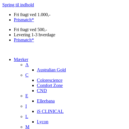
Spring til indhold
Fri fragt ved 1.000,-
Prismatch*
Fri fragt ved 500,-
Levering 1-3 hverdage
Prismatch*
Mærker
A
Australian Gold
C
Colorescience
Comfort Zone
CND
E
Elleebana
I
iS CLINICAL
L
Lycon
M