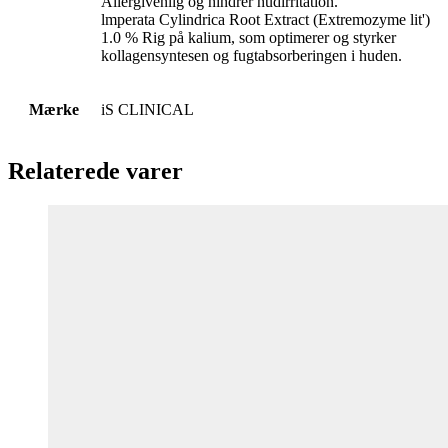
Allergivenlig og hindrer hudirritation.
lmperata Cylindrica Root Extract (Extremozyme lit')
1.0 % Rig på kalium, som optimerer og styrker
kollagensyntesen og fugtabsorberingen i huden.
Mærke
iS CLINICAL
Relaterede varer