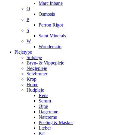
Marc Inbane
O
Osmosis
P
Perron Rigot
S
Saint Minerals
W
Wonderskin
Plejetype
Solpleje
Bryn- & Vippepleje
Neglepleje
Selvbruner
Krop
Home
Hudpleje
Rens
Serum
Øjne
Dagcreme
Natcreme
Peeling & Masker
Læber
Kit