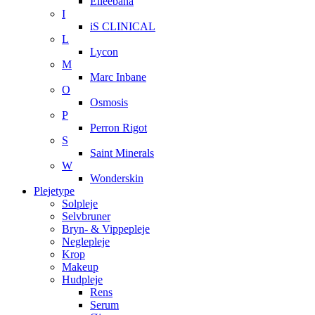
Elleebana
I
iS CLINICAL
L
Lycon
M
Marc Inbane
O
Osmosis
P
Perron Rigot
S
Saint Minerals
W
Wonderskin
Plejetype
Solpleje
Selvbruner
Bryn- & Vippepleje
Neglepleje
Krop
Makeup
Hudpleje
Rens
Serum