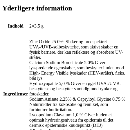
Yderligere information
Indhold
2×3,5 g
Zinc Oxide 25.0%: Sikker og bredspektret
UVA-/UVB-solbeskyttelse, som aktivt skaber en
fysisk barriere, der kan reflektere og absorbere UV-
stråler.
Calcium Sodium Borosilicate 5.0% Giver
lysspredende egenskaber, som beskytter huden mod
High- Energy Visible lysskader (HEV-stråler), f.eks.
blåt lys.
Hydroxyapatite 5,0 % Giver en øget UVA-/UVB-
beskyttelse og beskytter samtidig mod rynker og
Ingredienser
fotoskader.
Sodium Anisate 2.25% & Capryloyl Glycine 0.75 %
Naturmidler fra kokosolie og fennikel, som
forhindrer hudirritation.
Lycopodium Clavatum 1,0 % Giver huden et
optimalt hydreringsniveau fra epidermis til det
dermisk-epidermiske knudepunkt (DEJ).