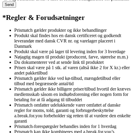
Send
*Regler & Forudsætninger
Prismatch gælder produkter og ikke behandlinger
Produkt skal findes hos en dansk certificeret og godkendt
leverandør med dansk CVR nr. og varelager placeret i
Danmark
Produkt skal være på lager til levering inden for 3 hverdage
Nøjagtig magen til produkt (producent, farve, størrelse m.m.)
Du dokumenterer ved at sende link til produktet
Prisen skal være på 1 stk. af varen (altså ikke 2 for X kr.) eller
andet pakketilbud
Prismatch gælder ikke ved kø-tilbud, mængdetilbud eller
tilbud med begrænsede antal/tid
Prismatch gælder ikke billigere priser/tilbud hvortil der kræves
medlemsskab såsom en indkøbsforening eller nogen form for
betaling for at få adgang til tilbuddet
Prismatch omfatter udelukkende varer omfattet af danske
regler for moms, told, garanti og forbrugerbeskyttelse
a.break.for.you forbeholder sig retten til at vurdere den enkelte
garanti
Prismatch-forespørgsler behandles inden for 1 hverdag
Prismatch kan ikke kombineres med a.break.for.you’s