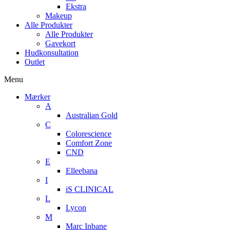
Ekstra
Makeup
Alle Produkter
Alle Produkter
Gavekort
Hudkonsultation
Outlet
Menu
Mærker
A
Australian Gold
C
Colorescience
Comfort Zone
CND
E
Elleebana
I
iS CLINICAL
L
Lycon
M
Marc Inbane