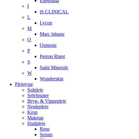
Elleebana
I
iS CLINICAL
L
Lycon
M
Marc Inbane
O
Osmosis
P
Perron Rigot
S
Saint Minerals
W
Wonderskin
Plejetype
Solpleje
Selvbruner
Bryn- & Vippepleje
Neglepleje
Krop
Makeup
Hudpleje
Rens
Serum