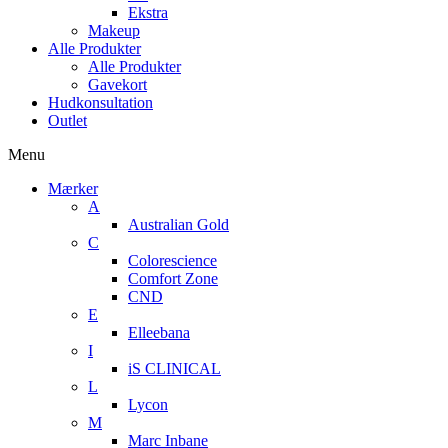
Ekstra
Makeup
Alle Produkter
Alle Produkter
Gavekort
Hudkonsultation
Outlet
Menu
Mærker
A
Australian Gold
C
Colorescience
Comfort Zone
CND
E
Elleebana
I
iS CLINICAL
L
Lycon
M
Marc Inbane