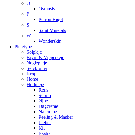
O
Osmosis
P
Perron Rigot
S
Saint Minerals
W
Wonderskin
Plejetype
Solpleje
Bryn- & Vippepleje
Neglepleje
Selvbruner
Krop
Home
Hudpleje
Rens
Serum
Øjne
Dagcreme
Natcreme
Peeling & Masker
Læber
Kit
Ekstra