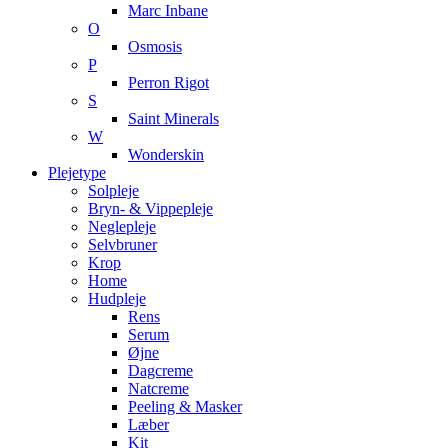
Marc Inbane
O
Osmosis
P
Perron Rigot
S
Saint Minerals
W
Wonderskin
Plejetype
Solpleje
Bryn- & Vippepleje
Neglepleje
Selvbruner
Krop
Home
Hudpleje
Rens
Serum
Øjne
Dagcreme
Natcreme
Peeling & Masker
Læber
Kit