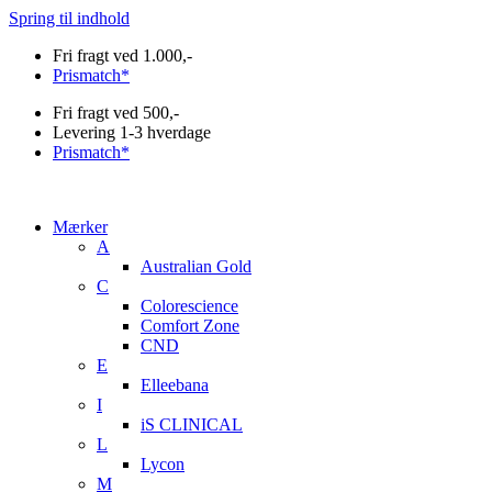
Spring til indhold
Fri fragt ved 1.000,-
Prismatch*
Fri fragt ved 500,-
Levering 1-3 hverdage
Prismatch*
Mærker
A
Australian Gold
C
Colorescience
Comfort Zone
CND
E
Elleebana
I
iS CLINICAL
L
Lycon
M