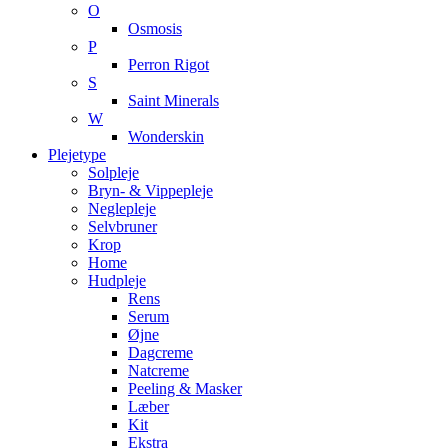
O
Osmosis
P
Perron Rigot
S
Saint Minerals
W
Wonderskin
Plejetype
Solpleje
Bryn- & Vippepleje
Neglepleje
Selvbruner
Krop
Home
Hudpleje
Rens
Serum
Øjne
Dagcreme
Natcreme
Peeling & Masker
Læber
Kit
Ekstra