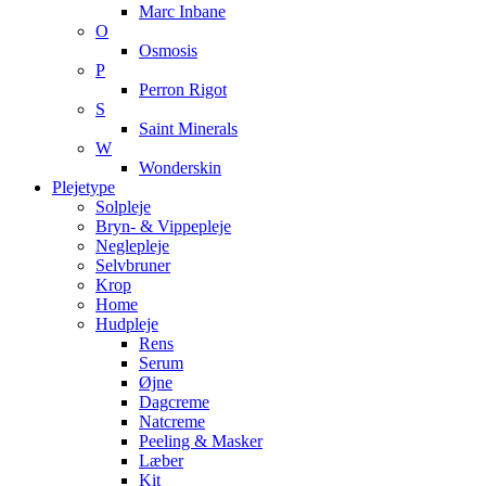
Marc Inbane
O
Osmosis
P
Perron Rigot
S
Saint Minerals
W
Wonderskin
Plejetype
Solpleje
Bryn- & Vippepleje
Neglepleje
Selvbruner
Krop
Home
Hudpleje
Rens
Serum
Øjne
Dagcreme
Natcreme
Peeling & Masker
Læber
Kit