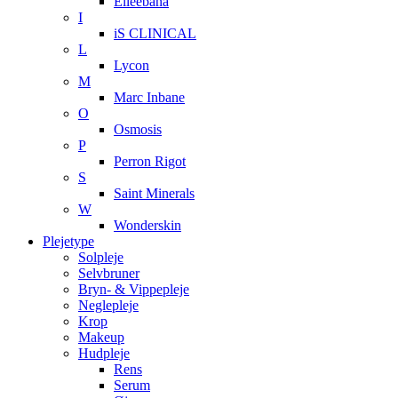
Elleebana
I
iS CLINICAL
L
Lycon
M
Marc Inbane
O
Osmosis
P
Perron Rigot
S
Saint Minerals
W
Wonderskin
Plejetype
Solpleje
Selvbruner
Bryn- & Vippepleje
Neglepleje
Krop
Makeup
Hudpleje
Rens
Serum