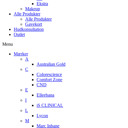
Ekstra
Makeup
Alle Produkter
Alle Produkter
Gavekort
Hudkonsultation
Outlet
Menu
Mærker
A
Australian Gold
C
Colorescience
Comfort Zone
CND
E
Elleebana
I
iS CLINICAL
L
Lycon
M
Marc Inbane