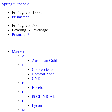
Spring til indhold
Fri fragt ved 1.000,-
Prismatch*
Fri fragt ved 500,-
Levering 1-3 hverdage
Prismatch*
Mærker
A
Australian Gold
C
Colorescience
Comfort Zone
CND
E
Elleebana
I
iS CLINICAL
L
Lycon
M