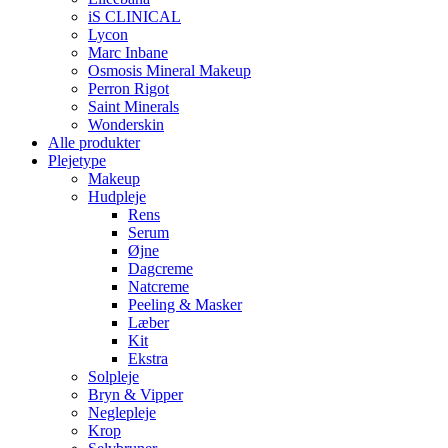
iS CLINICAL
Lycon
Marc Inbane
Osmosis Mineral Makeup
Perron Rigot
Saint Minerals
Wonderskin
Alle produkter
Plejetype
Makeup
Hudpleje
Rens
Serum
Øjne
Dagcreme
Natcreme
Peeling & Masker
Læber
Kit
Ekstra
Solpleje
Bryn & Vipper
Neglepleje
Krop