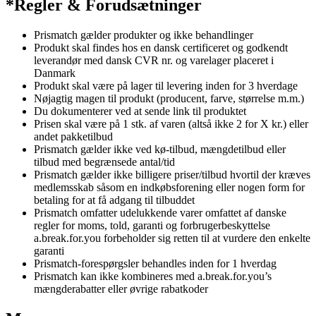
*Regler & Forudsætninger
Prismatch gælder produkter og ikke behandlinger
Produkt skal findes hos en dansk certificeret og godkendt
leverandør med dansk CVR nr. og varelager placeret i
Danmark
Produkt skal være på lager til levering inden for 3 hverdage
Nøjagtig magen til produkt (producent, farve, størrelse m.m.)
Du dokumenterer ved at sende link til produktet
Prisen skal være på 1 stk. af varen (altså ikke 2 for X kr.) eller
andet pakketilbud
Prismatch gælder ikke ved kø-tilbud, mængdetilbud eller
tilbud med begrænsede antal/tid
Prismatch gælder ikke billigere priser/tilbud hvortil der kræves
medlemsskab såsom en indkøbsforening eller nogen form for
betaling for at få adgang til tilbuddet
Prismatch omfatter udelukkende varer omfattet af danske
regler for moms, told, garanti og forbrugerbeskyttelse
a.break.for.you forbeholder sig retten til at vurdere den enkelte
garanti
Prismatch-forespørgsler behandles inden for 1 hverdag
Prismatch kan ikke kombineres med a.break.for.you’s
mængderabatter eller øvrige rabatkoder