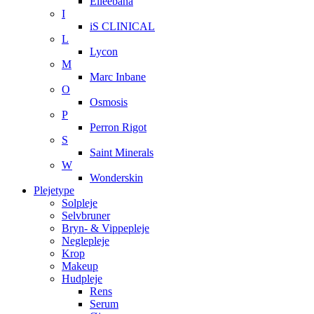
Elleebana
I
iS CLINICAL
L
Lycon
M
Marc Inbane
O
Osmosis
P
Perron Rigot
S
Saint Minerals
W
Wonderskin
Plejetype
Solpleje
Selvbruner
Bryn- & Vippepleje
Neglepleje
Krop
Makeup
Hudpleje
Rens
Serum