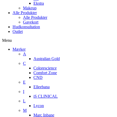
Ekstra
Makeup
Alle Produkter
Alle Produkter
Gavekort
Hudkonsultation
Outlet
Menu
Mærker
A
Australian Gold
C
Colorescience
Comfort Zone
CND
E
Elleebana
I
iS CLINICAL
L
Lycon
M
Marc Inbane