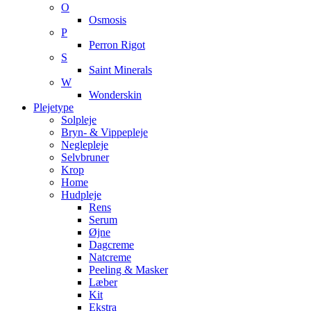
O
Osmosis
P
Perron Rigot
S
Saint Minerals
W
Wonderskin
Plejetype
Solpleje
Bryn- & Vippepleje
Neglepleje
Selvbruner
Krop
Home
Hudpleje
Rens
Serum
Øjne
Dagcreme
Natcreme
Peeling & Masker
Læber
Kit
Ekstra