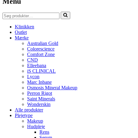
Menu
Søg
efter...
Klinikken
Outlet
Mærke
Australian Gold
Colorescience
Comfort Zone
CND
Elleebana
iS CLINICAL
Lycon
Marc Inbane
Osmosis Mineral Makeup
Perron Rigot
Saint Minerals
Wonderskin
Alle produkter
Plejetype
Makeup
Hudpleje
Rens
Serum