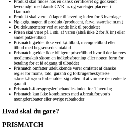
Produkt skal findes hos en dansk certificeret og godkendt
leverandør med dansk CVR nr. og varelager placeret i
Danmark
Produkt skal være på lager til levering inden for 3 hverdage
Nøjagtig magen til produkt (producent, farve, størrelse m.m.)
Du dokumenterer ved at sende link til produktet
Prisen skal være på 1 stk. af varen (altså ikke 2 for X kr.) eller
andet pakketilbud
Prismatch gælder ikke ved kø-tilbud, mængdetilbud eller
tilbud med begrænsede antal/tid
Prismatch gælder ikke billigere priser/tilbud hvortil der kræves
medlemsskab såsom en indkøbsforening eller nogen form for
betaling for at få adgang til tilbuddet
Prismatch omfatter udelukkende varer omfattet af danske
regler for moms, told, garanti og forbrugerbeskyttelse
a.break.for.you forbeholder sig retten til at vurdere den enkelte
garanti
Prismatch-forespørgsler behandles inden for 1 hverdag
Prismatch kan ikke kombineres med a.break.for.you’s
mængderabatter eller øvrige rabatkoder
Hvad skal du gøre?
PRISMATCH