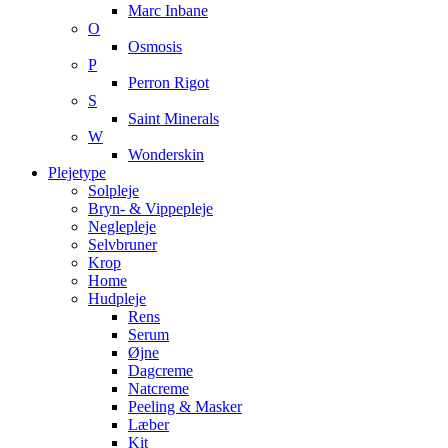
Marc Inbane
O
Osmosis
P
Perron Rigot
S
Saint Minerals
W
Wonderskin
Plejetype
Solpleje
Bryn- & Vippepleje
Neglepleje
Selvbruner
Krop
Home
Hudpleje
Rens
Serum
Øjne
Dagcreme
Natcreme
Peeling & Masker
Læber
Kit