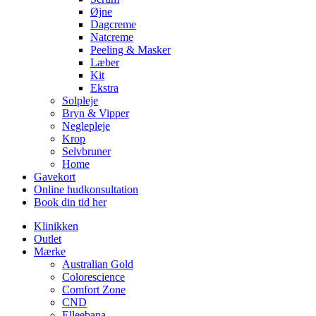
Øjne
Dagcreme
Natcreme
Peeling & Masker
Læber
Kit
Ekstra
Solpleje
Bryn & Vipper
Neglepleje
Krop
Selvbruner
Home
Gavekort
Online hudkonsultation
Book din tid her
Klinikken
Outlet
Mærke
Australian Gold
Colorescience
Comfort Zone
CND
Elleebana