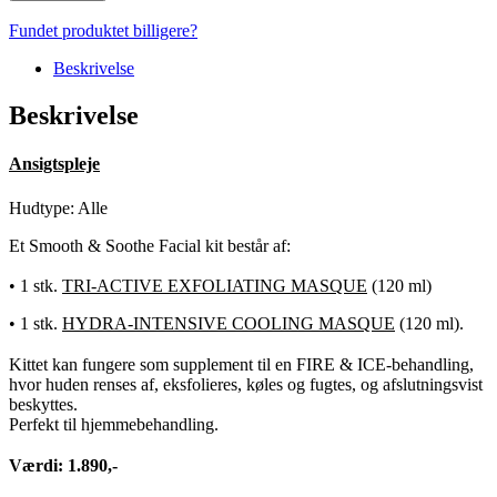
Soothe
Facial
Fundet produktet billigere?
Kit
antal
Beskrivelse
Beskrivelse
Ansigtspleje
Hudtype: Alle
Et Smooth & Soothe Facial kit består af:
•
1 stk.
TRI-ACTIVE EXFOLIATING MASQUE
(120 ml)
•
1 stk.
HYDRA-INTENSIVE COOLING MASQUE
(120 ml).
Kittet kan fungere som supplement til en FIRE & ICE-behandling,
hvor huden renses af, eksfolieres, køles og fugtes, og afslutningsvist
beskyttes.
Perfekt til hjemmebehandling.
Værdi: 1.890,-