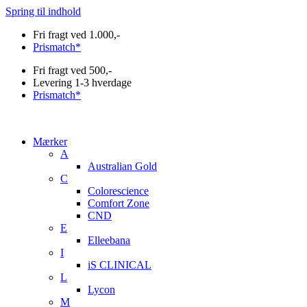
Spring til indhold
Fri fragt ved 1.000,-
Prismatch*
Fri fragt ved 500,-
Levering 1-3 hverdage
Prismatch*
Mærker
A
Australian Gold
C
Colorescience
Comfort Zone
CND
E
Elleebana
I
iS CLINICAL
L
Lycon
M