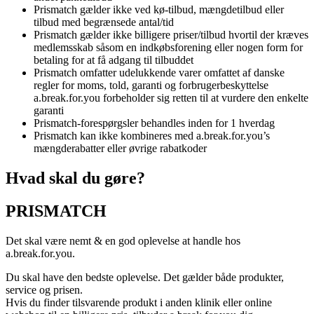
Prismatch gælder ikke ved kø-tilbud, mængdetilbud eller
tilbud med begrænsede antal/tid
Prismatch gælder ikke billigere priser/tilbud hvortil der kræves
medlemsskab såsom en indkøbsforening eller nogen form for
betaling for at få adgang til tilbuddet
Prismatch omfatter udelukkende varer omfattet af danske
regler for moms, told, garanti og forbrugerbeskyttelse
a.break.for.you forbeholder sig retten til at vurdere den enkelte
garanti
Prismatch-forespørgsler behandles inden for 1 hverdag
Prismatch kan ikke kombineres med a.break.for.you’s
mængderabatter eller øvrige rabatkoder
Hvad skal du gøre?
PRISMATCH
Det skal være nemt & en god oplevelse at handle hos
a.break.for.you.
Du skal have den bedste oplevelse. Det gælder både produkter,
service og prisen.
Hvis du finder tilsvarende produkt i anden klinik eller online