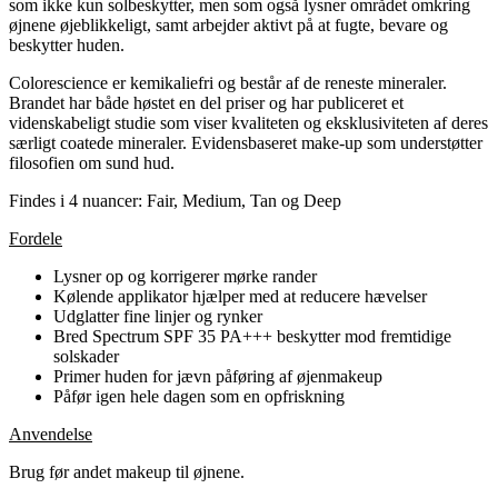
som ikke kun solbeskytter, men som også lysner området omkring
øjnene øjeblikkeligt, samt arbejder aktivt på at fugte, bevare og
beskytter huden.
Colorescience er kemikaliefri og består af de reneste mineraler.
Brandet har både høstet en del priser og har publiceret et
videnskabeligt studie som viser kvaliteten og eksklusiviteten af deres
særligt coatede mineraler. Evidensbaseret make-up som understøtter
filosofien om sund hud.
Findes i 4 nuancer: Fair, Medium, Tan og Deep
Fordele
Lysner op og korrigerer mørke rander
Kølende applikator hjælper med at reducere hævelser
Udglatter fine linjer og rynker
Bred Spectrum SPF 35 PA+++ beskytter mod fremtidige
solskader
Primer huden for jævn påføring af øjenmakeup
Påfør igen hele dagen som en opfriskning
Anvendelse
Brug før andet makeup til øjnene.