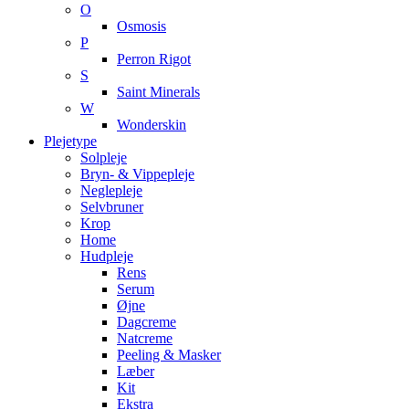
O
Osmosis
P
Perron Rigot
S
Saint Minerals
W
Wonderskin
Plejetype
Solpleje
Bryn- & Vippepleje
Neglepleje
Selvbruner
Krop
Home
Hudpleje
Rens
Serum
Øjne
Dagcreme
Natcreme
Peeling & Masker
Læber
Kit
Ekstra