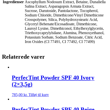
Ingredienser
Ascophyllum Nodosum Extract, Betaine, Dunaliella
Salina Extract, Asparagopsis Armata Extract,
Sucrose, Darutoside, Pantolactone, Tocopherol,
Sodium Chloride, Dimethicone/Vinyl Dimethicone
Crosspolymer, Silica, Polyhydroxystearic Acid,
Glyceryl Behenate/Eicosadioate, Dimethicone,
Lauroyl Lysine, Dimethiconol, Ethylhexylglycerin,
Triethoxycaprylylsilane, Alumina, Phenoxyethanol,
Potassium Sorbate, Sodium Benzoate, Citric Acid,
Iron Oxides (CI 77491, CI 77492, CI 77499)
Relaterede varer
PerfecTint Powder SPF 40 Ivory
(2×3,5g)
785,00
kr.
Tilføj til kurv
PerfecTint Powder SPF 40 Beige