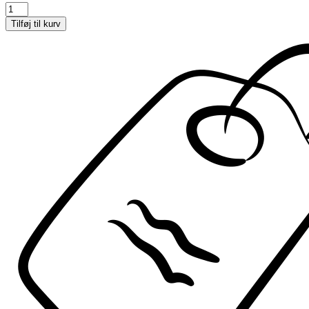
Total
Eye
Tilføj til kurv
3-
in-
1
Renewal
Therapy
SPF
35
-
Tan
antal