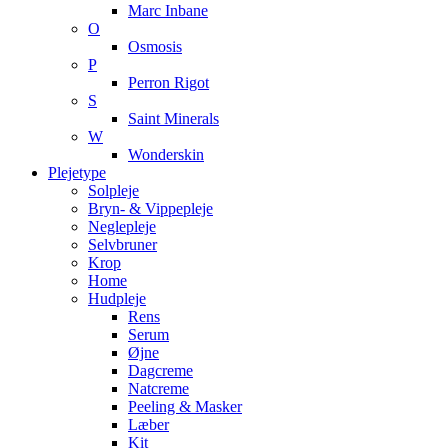
Marc Inbane
O
Osmosis
P
Perron Rigot
S
Saint Minerals
W
Wonderskin
Plejetype
Solpleje
Bryn- & Vippepleje
Neglepleje
Selvbruner
Krop
Home
Hudpleje
Rens
Serum
Øjne
Dagcreme
Natcreme
Peeling & Masker
Læber
Kit