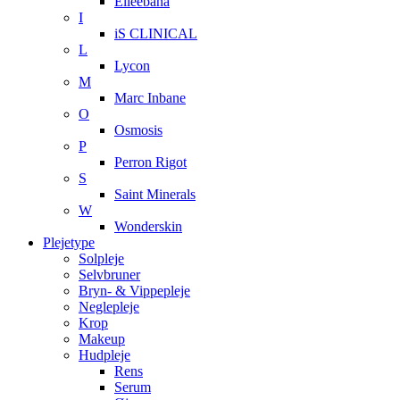
Elleebana
I
iS CLINICAL
L
Lycon
M
Marc Inbane
O
Osmosis
P
Perron Rigot
S
Saint Minerals
W
Wonderskin
Plejetype
Solpleje
Selvbruner
Bryn- & Vippepleje
Neglepleje
Krop
Makeup
Hudpleje
Rens
Serum