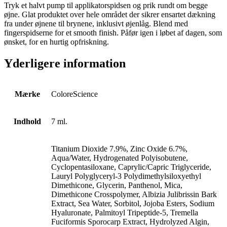
Tryk et halvt pump til applikatorspidsen og prik rundt om begge
øjne. Glat produktet over hele området der sikrer ensartet dækning
fra under øjnene til brynene, inklusivt øjenlåg. Blend med
fingerspidserne for et smooth finish. Påfør igen i løbet af dagen, som
ønsket, for en hurtig opfriskning.
Yderligere information
Mærke
ColoreScience
Indhold
7 ml.
Titanium Dioxide 7.9%, Zinc Oxide 6.7%,
Aqua/Water, Hydrogenated Polyisobutene,
Cyclopentasiloxane, Caprylic/Capric Triglyceride,
Lauryl Polyglyceryl-3 Polydimethylsiloxyethyl
Dimethicone, Glycerin, Panthenol, Mica,
Dimethicone Crosspolymer, Albizia Julibrissin Bark
Extract, Sea Water, Sorbitol, Jojoba Esters, Sodium
Hyaluronate, Palmitoyl Tripeptide-5, Tremella
Fuciformis Sporocarp Extract, Hydrolyzed Algin,