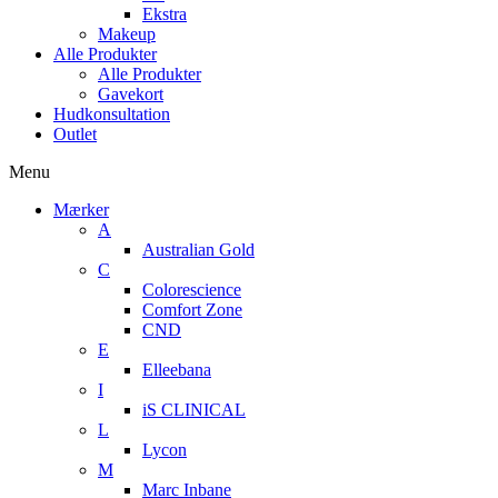
Ekstra
Makeup
Alle Produkter
Alle Produkter
Gavekort
Hudkonsultation
Outlet
Menu
Mærker
A
Australian Gold
C
Colorescience
Comfort Zone
CND
E
Elleebana
I
iS CLINICAL
L
Lycon
M
Marc Inbane