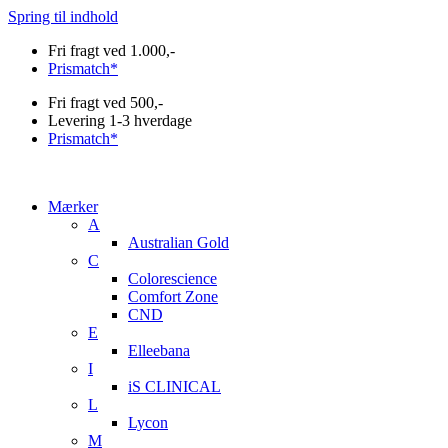
Spring til indhold
Fri fragt ved 1.000,-
Prismatch*
Fri fragt ved 500,-
Levering 1-3 hverdage
Prismatch*
Mærker
A
Australian Gold
C
Colorescience
Comfort Zone
CND
E
Elleebana
I
iS CLINICAL
L
Lycon
M