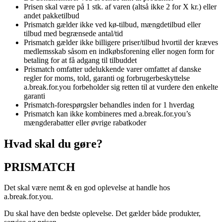
Prisen skal være på 1 stk. af varen (altså ikke 2 for X kr.) eller
andet pakketilbud
Prismatch gælder ikke ved kø-tilbud, mængdetilbud eller
tilbud med begrænsede antal/tid
Prismatch gælder ikke billigere priser/tilbud hvortil der kræves
medlemsskab såsom en indkøbsforening eller nogen form for
betaling for at få adgang til tilbuddet
Prismatch omfatter udelukkende varer omfattet af danske
regler for moms, told, garanti og forbrugerbeskyttelse
a.break.for.you forbeholder sig retten til at vurdere den enkelte
garanti
Prismatch-forespørgsler behandles inden for 1 hverdag
Prismatch kan ikke kombineres med a.break.for.you’s
mængderabatter eller øvrige rabatkoder
Hvad skal du gøre?
PRISMATCH
Det skal være nemt & en god oplevelse at handle hos
a.break.for.you.
Du skal have den bedste oplevelse. Det gælder både produkter,