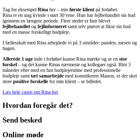
Tag for eksempel
Rina
her – min
første
klient
på forløbet.
Rina er en ung kvinde i start 30’erne. Hun har fejlbehandlet sin hud
igennem en længere periode. Flere steder er hun blevet
fejlbehandlet
og
fejlinformeret
samt selv prøvet at fikse sin hud
med en masse forskelligt hudpleje.
I fællesskab med Rina arbejdede vi på 3 områder: panden, næsen og
hagen.
Allerede 1 uge
inde i forløbet kunne Rina mærke og se en
stor
forskel
– og det kunne Rinas nærmeste og kollegaer også. Blot 3
måneder efter med en fast hudplejerutine med professionelle
hudpleje samt
tæt
samarbejde
med komstikeren Manon, er der sket
store
positive
forskelle
for min klient – se billedet.
Læs hele casen om Rina her
Hvordan foregår det?
Send besked
Online møde