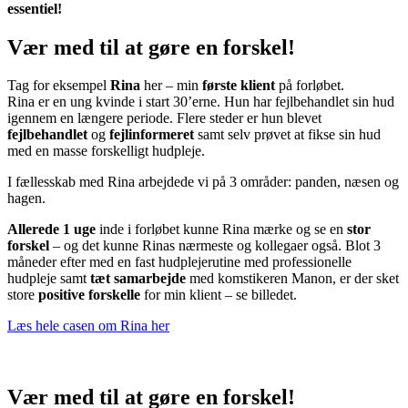
essentiel!
Vær med til at gøre en forskel!
Tag for eksempel
Rina
her – min
første
klient
på forløbet.
Rina er en ung kvinde i start 30’erne. Hun har fejlbehandlet sin hud
igennem en længere periode. Flere steder er hun blevet
fejlbehandlet
og
fejlinformeret
samt selv prøvet at fikse sin hud
med en masse forskelligt hudpleje.
I fællesskab med Rina arbejdede vi på 3 områder: panden, næsen og
hagen.
Allerede 1 uge
inde i forløbet kunne Rina mærke og se en
stor
forskel
– og det kunne Rinas nærmeste og kollegaer også. Blot 3
måneder efter med en fast hudplejerutine med professionelle
hudpleje samt
tæt
samarbejde
med komstikeren Manon, er der sket
store
positive
forskelle
for min klient – se billedet.
Læs hele casen om Rina her
Vær med til at gøre en forskel!