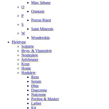
Marc Inbane
O
Osmosis
P
Perron Rigot
S
Saint Minerals
W
Wonderskin
Plejetype
Solpleje
Bryn- & Vippepleje
Neglepleje
Selvbruner
Krop
Home
Hudpleje
Rens
Serum
Øjne
Dagcreme
Natcreme
Peeling & Masker
Læber
Kit